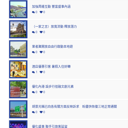
加強周邊互動 豐富盛事內涵
0
0
（一家之言）放寬流動 釋放潛力
0
0
業者冀開放自由行啟動本地遊
0
0
酒店優惠引客 暑假入住好轉
1
0
優化內港 設步行徑融文創元素
0
0
胡景光稱已向各有關方面反映訴求　盼盡快恢復三地正常通關
0
0
優化盛事 聯手引旅客延留