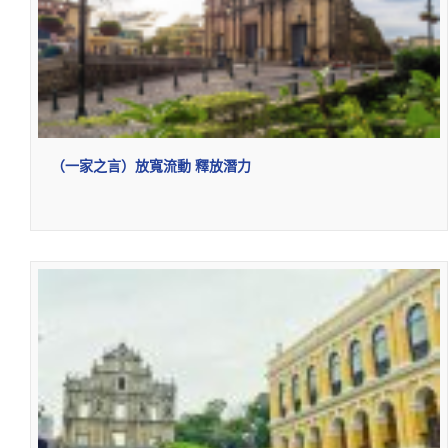
（一家之言）放寬流動 釋放潛力