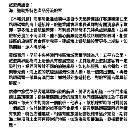
旅遊業議會：
海上遊助拓特色產品分流旅客
【本報消息】海事局批准信德中旅自今天起營運氹仔客運碼頭往來
路環碼頭的海上遊航線。旅遊業議會理事長黃輝對有關消息表示歡
迎，更多海上遊航線營運，有利業界開發多元特色旅遊產品，並將
旅客分流至不同區域。他不擔心航線開通導致路環旅客暴增，相信
該區的旅遊配套會逐步完善。建議海上遊航線設置更多上岸點，如
媽閣廟、漁人碼頭等。
黃輝表示，早前中央將澳門特區海域面積明確為八十五平方公里，
旅遊業界認為海上活動具有發展空間，尤其是海上遊對旅客有一定
吸引力。業界可設計不同的旅遊產品，如包船服務，結合餐飲、娛
樂等元素。海上遊的航線途經港珠澳大橋，是一個突出賣點，再者
路環碼頭一帶具有澳門本土鄉村郊外旅遊特色，對旅客而言頗具新
鮮感。
信德中旅從氹仔客運碼頭出發的航班，將沿內港航道、十字門水道
前往路環碼頭；從路環碼頭出發的航班則以同樣路線前往氹仔客運
碼頭。每天至少對開各一個航班。他表示，該航線暫時每日對開各
一個航班，估計路環的旅客量不會暴增，留意到路環碼頭附近陸續
有餐飲、特色店舖進駐，相信有關旅遊配套設施會逐步完善。期待
海上遊項目未來可連接附近地區，如珠海及周邊海島，發揮聯動效
應。